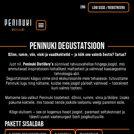
ENG
Logi sisse / registreeru
Koolitused & töötoad
Viski (UUS!)
PENINUKI DEGUSTATSIOON
Džinn, rumm, viin, viski ja vaadikokteilid — ja kõik see valmib Eestis? Tartus?
Just nii.
Peninuki Distillery’s
sünnivad rahvusvahelise hingega joogid, mis
ammutavad inspiratsiooni kohalikest maitsetest ja valmivad kaasaegseima
tehnoloogia abil.
Degustatsiooni käigus viime sind ekskursioonile meie tehasesse, tutvustame
Peninuki lugu ning näitame, kuidas meie joogid päriselt valmivad — toorainest
kuni valmis tooteni.
Maitseme laia valikut Peninuki toodetest: džinni, rummi, viina ja likööre. Lisaks
pakume kokteile, mis toovad nende jookide iseloomu veelgi paremini esile.
Kõige olulisem — see on kogemus heast joogist, paremast seltskonnast ja
täiesti uuest vaatenurgast Eesti joogikultuurile.
Pakett sisaldab