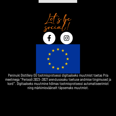
Let’s be
social!
F
I
a
n
c
s
e
t
b
a
o
g
o
r
Peninuki Distillery OÜ tootmisprotsessi digitaalseks muutmist toetas Pria
k
a
meetmega "Perioodi 2023-2027 arendusosaku toetuse andmise tingimused ja
-
m
kord". Digitaalseks muutmine hõlmas tootmisprotsessi automatiseerimist
ning märkimisväärselt täpsemaks muutmist.
f