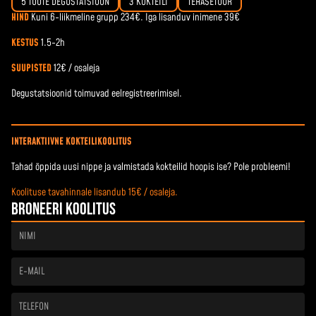
5 TOOTE DEGUSTATSIOON
3 KOKTEILI
TEHASETUUR
HIND
Kuni 6-liikmeline grupp 234€. Iga lisanduv inimene 39€
KESTUS
1.5-2h
SUUPISTED
12€ / osaleja
Degustatsioonid toimuvad eelregistreerimisel.
INTERAKTIIVNE KOKTEILIKOOLITUS
Tahad õppida uusi nippe
ja
valmistada kokteilid hoopis ise? Pole probleemi!
Koolituse tavahinnale lisandub 15€ / osaleja.
Broneeri koolitus
Nimi
E-
mail
Telefon