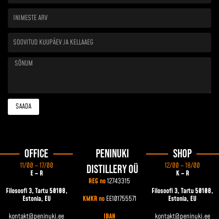
Inimeste
arv
Soovitud
kuupäev
ja
kellaaeg
Sõnum
SAADA
Office
Peninuki
Shop
11/00 – 17/00
12/00 – 18/00
Distillery OÜ
E – R
K – R
REG no
12743315
Filosoofi 3, Tartu 50108,
Filosoofi 3, Tartu 50108,
Estonia, EU
KMKR no
EE101755571
Estonia, EU
kontakt@peninuki.ee
IBAN
kontakt@peninuki.ee