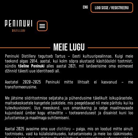
ENG
Logi sisse / registreeru
Koolitused & töötoad
Viski (UUS!)
Meie lugu
Peninuki Distillery tegutseb Tartus – Eesti kultuuripealinnas. Kuigi meie
teekond algas 2014. aastal, kui kolm sõpra alustasid käsitöösiidri tootmist,
sündis
tõeline Peninuki
alles aastal 2021, mil lanšeerisime oma esimesed
džinnid täiesti uue identiteedi all.
Aastatel 2020–2025 Peninuki mitte lihtsalt ei kasvanud – me
transformeerusime.
Me jätsime siidritootmise seljataha ja pühendusime täielikult isikupärastele,
maitsekesksetele kangetele jookidele, mis peegeldavad nii meie päritolu kui ka
tulevikuvisiooni. Uus meeskond, uus omanikering ja selge maailmavaade
kujundasid ümber kogu ettevõtte – tootearendusest ja disainist kuni loo
jutustamise ja maailmaga suhtlemiseni.
Aastal 2025 avasime oma uue
distillery
– paiga, mis on loodud mitte ainult
tootmiseks, vaid ka külalislahkuseks, katsetamiseks ja meie loo rääkimiseks.