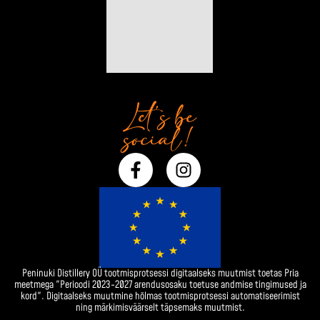
Let’s be
social!
F
I
a
n
c
s
e
t
b
a
o
g
o
r
Peninuki Distillery OÜ tootmisprotsessi digitaalseks muutmist toetas Pria
k
a
meetmega "Perioodi 2023-2027 arendusosaku toetuse andmise tingimused ja
-
m
kord". Digitaalseks muutmine hõlmas tootmisprotsessi automatiseerimist
ning märkimisväärselt täpsemaks muutmist.
f