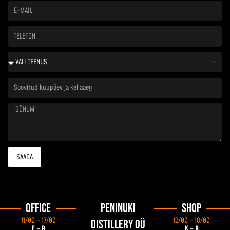
E-
mail
Telefon
Vali
teenus
Soovitud
kuupäev
ja
kellaaeg
Sõnum
SAADA
Office
Peninuki
Shop
11/00 – 17/00
12/00 – 18/00
Distillery OÜ
E – R
K – R