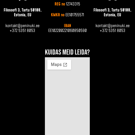
REG no
12743315
Filosoofi 3, Tartu 50108,
Filosoofi 3, Tartu 50108,
Estonia, EU
KMKR no
EE101755571
Estonia, EU
kontakt@peninuki.ee
IBAN
kontakt@peninuki.ee
+372 5351 8053
EE102200221060850590
+372 5351 8053
Kuidas meid leida?