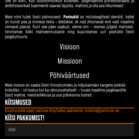
See on koht, kus uudishimulikud külalised, joogimaailma professionaalid ja
ambitsioonikad baarmenid saavad õppida, maitsta ja olla osa liikumisest.
Meie nimi tuleb Eesti pärimusest:
Peninukid
on mütoloogilised olendid, kellel
on hundi pea ja inimese keha – öeldakse, et nad ilmutavad end vaid maailma
viimasel päeval. Kuni see päev saabub, oleme siin – loomas julgeid maitseid,
tervitamas kõiki maitseentusiaste ning kujundamas uut peatükki Eesti
joogikultuuris.
Visioon
Missioon
Põhiväärtused
Meie visioon on saada Eesti hinnatuimaks ja mõjukaimaks kangete jookide
brändiks – nii kodus kui ka rahvusvaheliselt – tuues maailma joogikaardile
Eesti maitse, meisterlikkuse ja uue põlvkonna tooted.
KÜSIMUSED
Küsimustele saad vastuse kirjutades aadressile: krislina@peninuki.ee
Küsi pakkumist!
Nimi