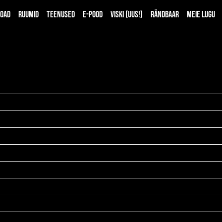
toad
Ruumid
Teenused
E-pood
Viski (UUS!)
Rändbaar
Meie lugu