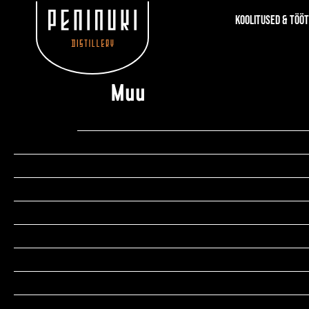
Koolitused & töö
Muu