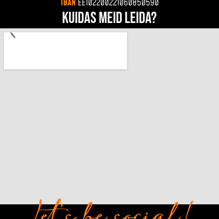
IBAN
EE102200221060850590
Kuidas meid leida?
Let’s be social!