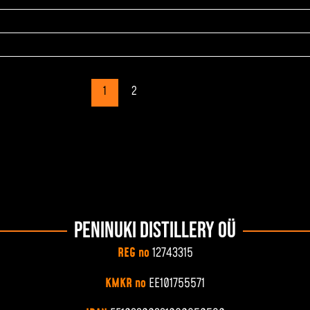
1
2
Peninuki Distillery OÜ
REG no
12743315
KMKR no
EE101755571