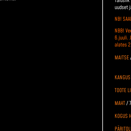
Täiuslik
uudset 
NB! SAA
NBB! Vee
6.juuli.
alates 2.
MAITSE
KANGU
TOOTE L
MAHT
/
KOGUS 
PÄRITO