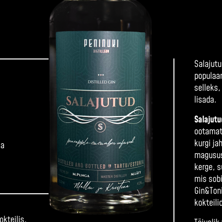
Salajutu
populaa
selleks,
lisada.
Salajut
ootamat
kurgi ja
ja
magusus
kerge, s
mis sobi
Gin&Toni
kokteili
okteilis,