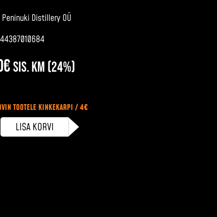
/
Peninuki Distillery OÜ
744387010684
0
€
sis. KM (24%)
OVIN TOOTELE KINKEKARPI / 4€
LISA KORVI