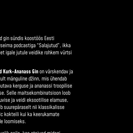
d gin sündis koostöös Eesti
rseima podcastiga “Salajutud”, ikka
 et igale jutule veidike rohkem vürtsi
ud Kurk-Ananass Gin
on värskendav ja
ult mänguline džinn, mis ühendab
hutava kerguse ja ananassi troopilise
e. Selle maitsekombinatsioon loob
uvise ja veidi eksootilise elamuse,
b suurepäraselt nii klassikalisse
c kokteili kui ka keerukamate
de loomiseks.