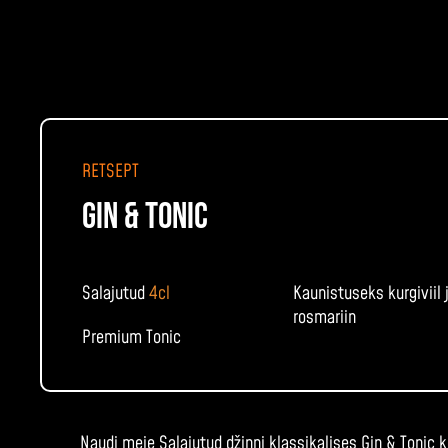
RETSEPT
GIN & TONIC
Salajutud
4cl
Kaunistuseks kurgiviil 
rosmariin
Premium Tonic
Naudi meie Salajutud džinni klassikalises Gin & Tonic k