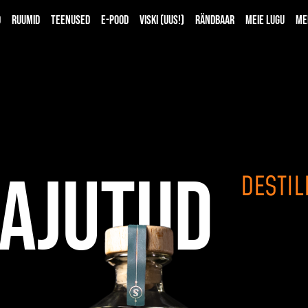
d
Ruumid
Teenused
E-pood
Viski (UUS!)
Rändbaar
Meie lugu
Me
AJUTUD
DESTIL