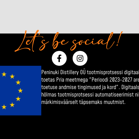
Let’s be social!
F
I
a
n
c
s
Peninuki Distillery OÜ tootmisprotsessi digit
e
t
toetas Pria meetmega "Perioodi 2023-2027 a
b
a
toetuse andmise tingimused ja kord". Digitaa
o
g
hõlmas tootmisprotsessi automatiseerimist n
o
r
märkimisväärselt täpsemaks muutmist.
k
a
-
m
f