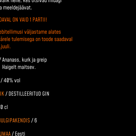
 valik neile, kes otsivad midagi
ja meeldejäävat.
DAVAL ON VAID 1 PARTII!
bitellimusi väljastame alates
 Järele tulemisega on toode saadaval
juuli.
/
Ananass, kurk ja greip
Haigelt maitsev.
S
/
40% vol
IIK
/
DESTILLEERITUD GIN
70 cl
HULGIPAKENDIS
/
6
LUMAA
/
Eesti