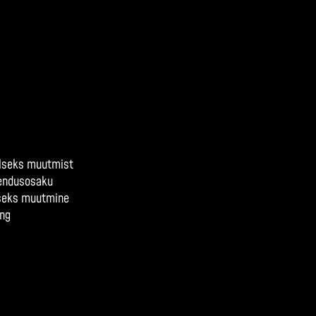
aalseks muutmist
rendusosaku
lseks muutmine
ing