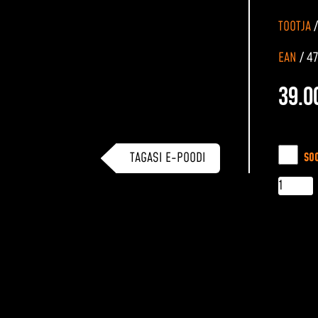
TOOTJA
EAN
/
4
39.0
SALAJUTUD GIN kogus
TAGASI E-POODI
SO