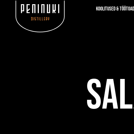
Koolitused & töötoa
SAL